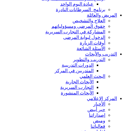
عيادة اليوم الواحد
برنامج السرطانات النادرة
المريض والعائلة
العلاج والتشخيص
حقوق المرضى ومسؤولياتهم
المشاركة في التجارب السريرية
الدخول لبوابة المرضى
أوقات الزيارة
الأسئلة الشائعة
التدريب والأبحاث
التدريب والتطوير
الدورات التدريبية
المتدربين في المركز
البحث العلمي
الأبحاث الجارية
التجارب السريرية
الأبحاث المنشورة
المركز الإعلامي
الأخبار
حبر أبيض
إصداراتنا
وميض
فعالياتنا