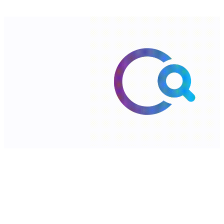
شارع السلطان قابوس،الخوض، سلطنة عمان. ‎
ص.ب : 566، الرمز البريدي: 123 ‎