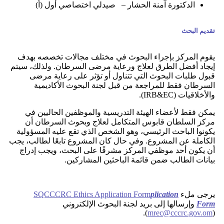
الدكتورة آمنة الحشار – صيدلي اختصاصي أول (أ)
تقديم البحث
يقوم المركز بإجراء البحوث في مختلف مجالات تخصصه بهدف
إيجاد أفضل الطرق لعلاج ورعاية مرضى السرطان. ولذلك، سيتم
قبول طلبات البحوث التي تتناول أو تؤثر على رعاية مرضى
السرطان فقط للمراجعة من قبل لجنة البحوث الأكاديمية
والأخلاقيات (IRB&EC).
يمكن فقط لأعضاء الهيئة التدريسية والموظفين الحاليين في
مركز السلطان قابوس المتكامل لعلاج وبحوث السرطان أن
يكونوا الباحث الرئيسي، وهو الشخص الذي تقع عليه المسؤولية
الكاملة عن المشروع. وفي حال كان المشروع تابعًا لطالب، يجب
أن يكون أحد موظفي المركز مشرفًا على البحث، ويجب إدراج
بيانات الطالب ضمن قائمة الباحثين المشاركين.
يرجى ملء
plication
SQCCCRC Ethics Application Form
Form
وإرسالها إلى بريد لجنة البحوث الإلكتروني
).
mrec@cccrc.gov.om
(