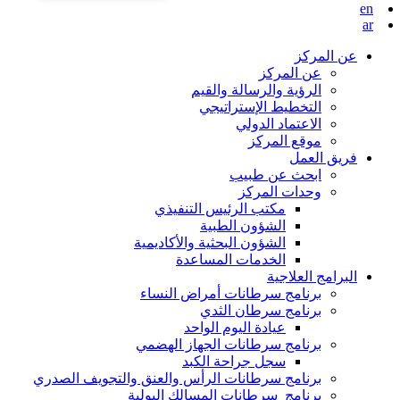
en
ar
عن المركز
عن المركز
الرؤية والرسالة والقيم
التخطيط الإستراتيجي
الاعتماد الدولي
موقع المركز
فريق العمل
ابحث عن طبيب
وحدات المركز
مكتب الرئيس التنفيذي
الشؤون الطبية
الشؤون البحثية والأكاديمية
الخدمات المساعدة
البرامج العلاجية
برنامج سرطانات أمراض النساء
برنامج سرطان الثدي
عيادة اليوم الواحد
برنامج سرطانات الجهاز الهضمي
سجل جراحة الكبد
برنامج سرطانات الرأس والعنق والتجويف الصدري
برنامج سرطانات المسالك البولية