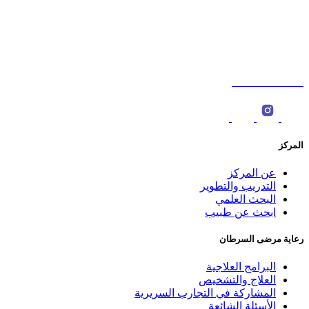
شارع السلطان قابوس،الخوض، سلطنة عمان. ‎
ص.ب : 566، الرمز البريدي: 123 ‎
0096822774000
المركز
عن المركز
التدريب والتطوير
البحث العلمي
ابحث عن طبيب
رعاية مرضى السرطان
البرامج العلاجية
العلاج والتشخيص
المشاركة في التجارب السريرية
الأسئلة الشائعة