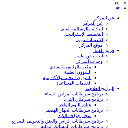
en
ar
عن المركز
عن المركز
الرؤية والرسالة والقيم
التخطيط الإستراتيجي
الاعتماد الدولي
موقع المركز
فريق العمل
ابحث عن طبيب
وحدات المركز
مكتب الرئيس التنفيذي
الشؤون الطبية
الشؤون البحثية والأكاديمية
الخدمات المساعدة
البرامج العلاجية
برنامج سرطانات أمراض النساء
برنامج سرطان الثدي
عيادة اليوم الواحد
برنامج سرطانات الجهاز الهضمي
سجل جراحة الكبد
برنامج سرطانات الرأس والعنق والتجويف الصدري
برنامج سرطانات المسالك البولية