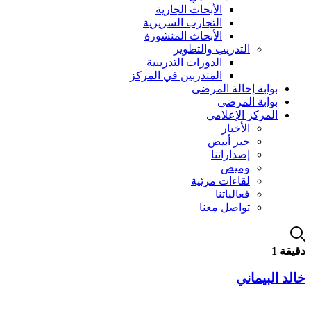
الأبحاث الجارية
التجارب السريرية
الأبحاث المنشورة
التدريب والتطوير
الدورات التدريبية
المتدربين في المركز
بوابة إحالة المرضى
بوابة المرضى
المركز الإعلامي
الأخبار
حبر أبيض
إصداراتنا
وميض
لقاءات مرئية
فعالياتنا
تواصل معنا
دقيقة 1
خالد البيماني