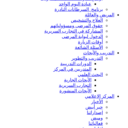
عيادة اليوم الواحد
برنامج السرطانات النادرة
المريض والعائلة
العلاج والتشخيص
حقوق المرضى ومسؤولياتهم
المشاركة في التجارب السريرية
الدخول لبوابة المرضى
أوقات الزيارة
الأسئلة الشائعة
التدريب والأبحاث
التدريب والتطوير
الدورات التدريبية
المتدربين في المركز
البحث العلمي
الأبحاث الجارية
التجارب السريرية
الأبحاث المنشورة
المركز الإعلامي
الأخبار
حبر أبيض
إصداراتنا
وميض
فعالياتنا