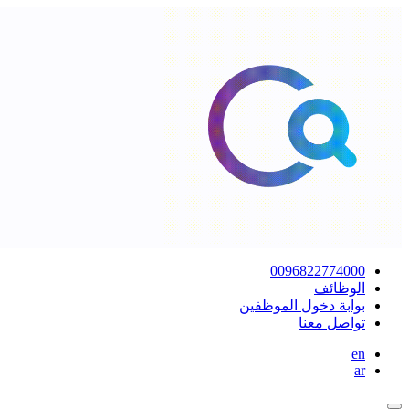
0096822774000
الوظائف
بوابة دخول الموظفين
تواصل معنا
en
ar