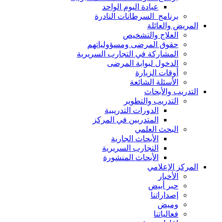
عيادة اليوم الواحد
برنامج السرطانات النادرة
المريض والعائلة
العلاج والتشخيص
حقوق المرضى ومسؤولياتهم
المشاركة في التجارب السريرية
الدخول لبوابة المرضى
أوقات الزيارة
الأسئلة الشائعة
التدريب والأبحاث
التدريب والتطوير
الدورات التدريبية
المتدربين في المركز
البحث العلمي
الأبحاث الجارية
التجارب السريرية
الأبحاث المنشورة
المركز الإعلامي
الأخبار
حبر أبيض
إصداراتنا
وميض
فعالياتنا