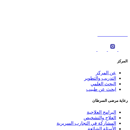
شارع السلطان قابوس،الخوض، سلطنة عمان. ‎
ص.ب : 566، الرمز البريدي: 123 ‎
0096822774000
المركز
عن المركز
التدريب والتطوير
البحث العلمي
ابحث عن طبيب
رعاية مرضى السرطان
البرامج العلاجية
العلاج والتشخيص
المشاركة في التجارب السريرية
الأسئلة الشائعة