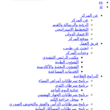
en
ar
عن المركز
عن المركز
الرؤية والرسالة والقيم
التخطيط الإستراتيجي
الاعتماد الدولي
موقع المركز
فريق العمل
ابحث عن طبيب
وحدات المركز
مكتب الرئيس التنفيذي
الشؤون الطبية
الشؤون البحثية والأكاديمية
الخدمات المساعدة
البرامج العلاجية
برنامج سرطانات أمراض النساء
برنامج سرطان الثدي
عيادة اليوم الواحد
برنامج سرطانات الجهاز الهضمي
سجل جراحة الكبد
برنامج سرطانات الرأس والعنق والتجويف الصدري
برنامج سرطانات المسالك البولية