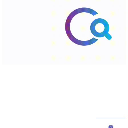
شارع السلطان قابوس،الخوض، سلطنة عمان. ‎
ص.ب : 566، الرمز البريدي: 123 ‎
0096822774000