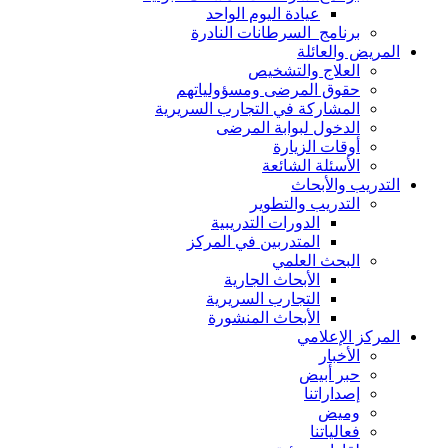
عيادة اليوم الواحد
برنامج السرطانات النادرة
المريض والعائلة
العلاج والتشخيص
حقوق المرضى ومسؤولياتهم
المشاركة في التجارب السريرية
الدخول لبوابة المرضى
أوقات الزيارة
الأسئلة الشائعة
التدريب والأبحاث
التدريب والتطوير
الدورات التدريبية
المتدربين في المركز
البحث العلمي
الأبحاث الجارية
التجارب السريرية
الأبحاث المنشورة
المركز الإعلامي
الأخبار
حبر أبيض
إصداراتنا
وميض
فعالياتنا