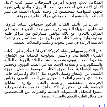
المتكامل لعلاج وبحوث أمراض السرطان، بنشر كتاب “دليل
الأمان الإشعاعي لمتخصصي الطب النووي”، والذي يأتي نتيجة
للجهود المتواصلة للمختصين في
و
حدة الفيزياء الطبية في نشر
المقالات والمنشورات العلمية في مجلات علمية معروفة.
شارك في تأليف الكتاب الدكتور سوبهاش تشاند كيروكا،
استشاري الفيزياء الطبية، وفريقه من وحدة الفيزياء الطبية في
المركز، بالتعاون مع ثلاثة مؤلفين مشاركين من مراكز طبية
وبحثية دولية، ونشر الكتاب عن طريق مؤسسة
“
سبرنجر نيتشر”
العالمية الرائدة في نشر البحوث والكتب والمجلات العلمية.
قال الدكتور سوبهاش تشاند كيروكا: “في 24 فصلًا، يغطي الكتاب
الفيزياء الإشعا
ع
ية، والأسس البيولوجية للحماية من الإشعاع،
وتخطيط الطب النووي، وتصميم منشآت العلاج بالجرعات العالية
والسيكلوترون، والسلامة الإشعاعية في الطب النووي، وتحضير
الأدوية الإشعاعية. كما تطرق الكتاب لموضوعات حول أجهزة
الكشف عن الإشعاع وضمان الجودة مثل (
PET، وكاميرات جاما،
وSPECT)، وتصميم أنظمة للطوارئ في الطب النووي، وقياس
الجرعات المقطعية، وأنظمة النقل، وإدارة النفايات
المشعة.
وأضاف
الدكتور أن الكتاب أُعدَّ بلغة مبسطة ليكون دليلًا
ميسرًا لمختلف المستويات العلمية والخبرات من المتخصصين
في مجال الطب النووي والفيزياء الطبية.
أمراض السرطان، إصدارات