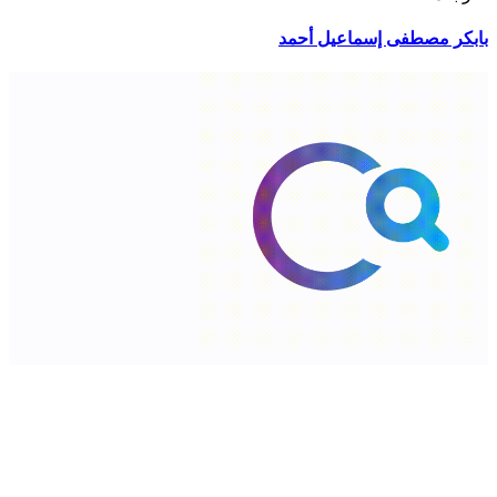
بابكر مصطفى إسماعيل أحمد
شارع السلطان قابوس،الخوض، سلطنة عمان. ‎