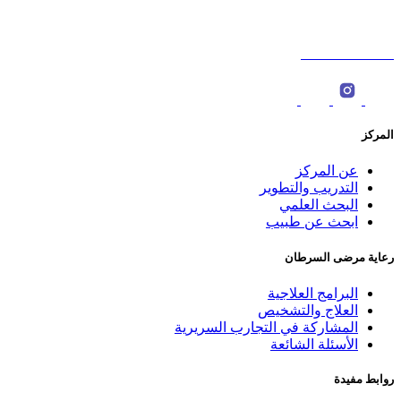
ص.ب : 566، الرمز البريدي: 123 ‎
0096822774000
المركز
عن المركز
التدريب والتطوير
البحث العلمي
ابحث عن طبيب
رعاية مرضى السرطان
البرامج العلاجية
العلاج والتشخيص
المشاركة في التجارب السريرية
الأسئلة الشائعة
روابط مفيدة