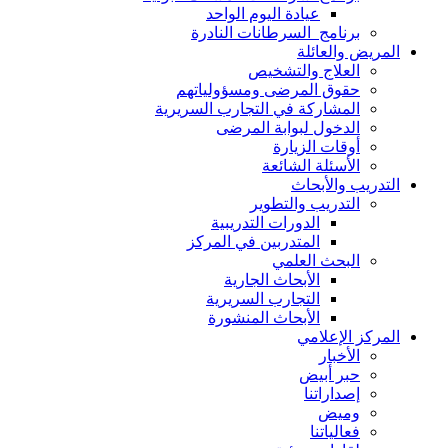
عيادة اليوم الواحد
برنامج السرطانات النادرة
المريض والعائلة
العلاج والتشخيص
حقوق المرضى ومسؤولياتهم
المشاركة في التجارب السريرية
الدخول لبوابة المرضى
أوقات الزيارة
الأسئلة الشائعة
التدريب والأبحاث
التدريب والتطوير
الدورات التدريبية
المتدربين في المركز
البحث العلمي
الأبحاث الجارية
التجارب السريرية
الأبحاث المنشورة
المركز الإعلامي
الأخبار
حبر أبيض
إصداراتنا
وميض
فعالياتنا