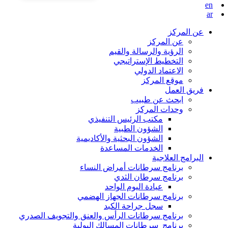
en
ar
عن المركز
عن المركز
الرؤية والرسالة والقيم
التخطيط الإستراتيجي
الاعتماد الدولي
موقع المركز
فريق العمل
ابحث عن طبيب
وحدات المركز
مكتب الرئيس التنفيذي
الشؤون الطبية
الشؤون البحثية والأكاديمية
الخدمات المساعدة
البرامج العلاجية
برنامج سرطانات أمراض النساء
برنامج سرطان الثدي
عيادة اليوم الواحد
برنامج سرطانات الجهاز الهضمي
سجل جراحة الكبد
برنامج سرطانات الرأس والعنق والتجويف الصدري
برنامج سرطانات المسالك البولية