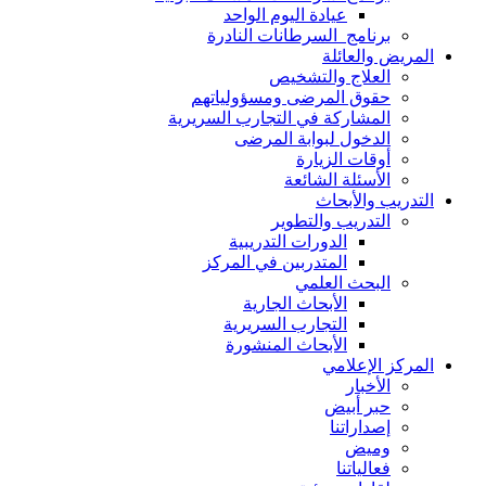
عيادة اليوم الواحد
برنامج السرطانات النادرة
المريض والعائلة
العلاج والتشخيص
حقوق المرضى ومسؤولياتهم
المشاركة في التجارب السريرية
الدخول لبوابة المرضى
أوقات الزيارة
الأسئلة الشائعة
التدريب والأبحاث
التدريب والتطوير
الدورات التدريبية
المتدربين في المركز
البحث العلمي
الأبحاث الجارية
التجارب السريرية
الأبحاث المنشورة
المركز الإعلامي
الأخبار
حبر أبيض
إصداراتنا
وميض
فعالياتنا