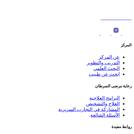
ص.ب : 566، الرمز البريدي: 123 ‎
0096822774000
المركز
عن المركز
التدريب والتطوير
البحث العلمي
ابحث عن طبيب
رعاية مرضى السرطان
البرامج العلاجية
العلاج والتشخيص
المشاركة في التجارب السريرية
الأسئلة الشائعة
روابط مفيدة