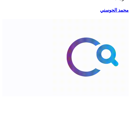
محمد الحوسني
شارع السلطان قابوس،الخوض، سلطنة عمان. ‎