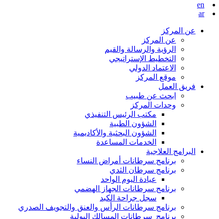
en
ar
عن المركز
عن المركز
الرؤية والرسالة والقيم
التخطيط الإستراتيجي
الاعتماد الدولي
موقع المركز
فريق العمل
ابحث عن طبيب
وحدات المركز
مكتب الرئيس التنفيذي
الشؤون الطبية
الشؤون البحثية والأكاديمية
الخدمات المساعدة
البرامج العلاجية
برنامج سرطانات أمراض النساء
برنامج سرطان الثدي
عيادة اليوم الواحد
برنامج سرطانات الجهاز الهضمي
سجل جراحة الكبد
برنامج سرطانات الرأس والعنق والتجويف الصدري
برنامج سرطانات المسالك البولية