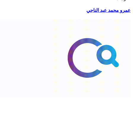
عمرو محمد عبد الناجي
شارع السلطان قابوس،الخوض، سلطنة عمان. ‎