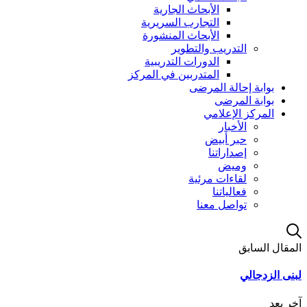
الأبحاث الجارية
التجارب السريرية
الأبحاث المنشورة
التدريب والتطوير
الدورات التدريبية
المتدربين في المركز
بوابة إحالة المرضى
بوابة المرضى
المركز الإعلامي
الأخبار
حبر أبيض
إصداراتنا
وميض
لقاءات مرئية
فعالياتنا
تواصل معنا
المقال السابق
لبنى الزدجالي
آخر بعد