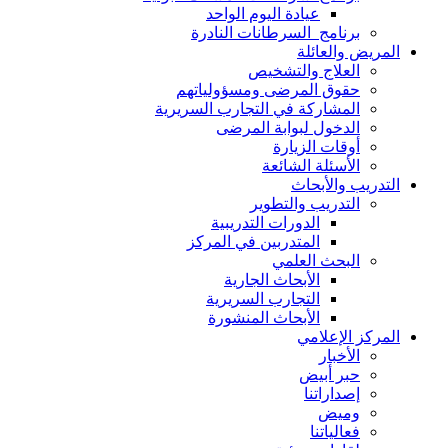
عيادة اليوم الواحد
برنامج السرطانات النادرة
المريض والعائلة
العلاج والتشخيص
حقوق المرضى ومسؤولياتهم
المشاركة في التجارب السريرية
الدخول لبوابة المرضى
أوقات الزيارة
الأسئلة الشائعة
التدريب والأبحاث
التدريب والتطوير
الدورات التدريبية
المتدربين في المركز
البحث العلمي
الأبحاث الجارية
التجارب السريرية
الأبحاث المنشورة
المركز الإعلامي
الأخبار
حبر أبيض
إصداراتنا
وميض
فعالياتنا