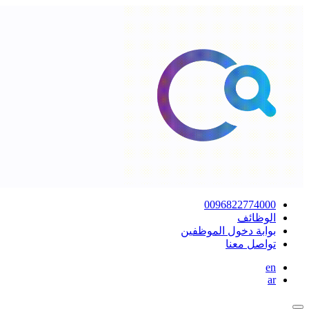
0096822774000
الوظائف
بوابة دخول الموظفين
تواصل معنا
en
ar