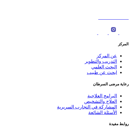
ص.ب : 566، الرمز البريدي: 123 ‎
0096822774000
المركز
عن المركز
التدريب والتطوير
البحث العلمي
ابحث عن طبيب
رعاية مرضى السرطان
البرامج العلاجية
العلاج والتشخيص
المشاركة في التجارب السريرية
الأسئلة الشائعة
روابط مفيدة