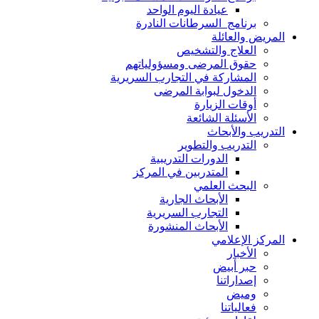
عيادة اليوم الواحد
برنامج السرطانات النادرة
المريض والعائلة
العلاج والتشخيص
حقوق المرضى ومسؤولياتهم
المشاركة في التجارب السريرية
الدخول لبوابة المرضى
أوقات الزيارة
الأسئلة الشائعة
التدريب والأبحاث
التدريب والتطوير
الدورات التدريبية
المتدربين في المركز
البحث العلمي
الأبحاث الجارية
التجارب السريرية
الأبحاث المنشورة
المركز الإعلامي
الأخبار
حبر أبيض
إصداراتنا
وميض
فعالياتنا