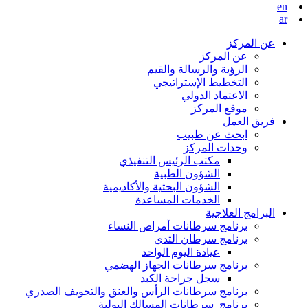
en
ar
عن المركز
عن المركز
الرؤية والرسالة والقيم
التخطيط الإستراتيجي
الاعتماد الدولي
موقع المركز
فريق العمل
ابحث عن طبيب
وحدات المركز
مكتب الرئيس التنفيذي
الشؤون الطبية
الشؤون البحثية والأكاديمية
الخدمات المساعدة
البرامج العلاجية
برنامج سرطانات أمراض النساء
برنامج سرطان الثدي
عيادة اليوم الواحد
برنامج سرطانات الجهاز الهضمي
سجل جراحة الكبد
برنامج سرطانات الرأس والعنق والتجويف الصدري
برنامج سرطانات المسالك البولية