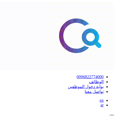
0096822774000
الوظائف
بوابة دخول الموظفين
تواصل معنا
en
ar