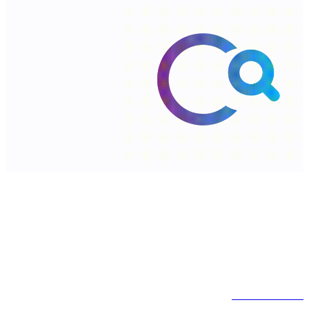
شارع السلطان قابوس،الخوض، سلطنة عمان. ‎
ص.ب : 566، الرمز البريدي: 123 ‎
0096822774000