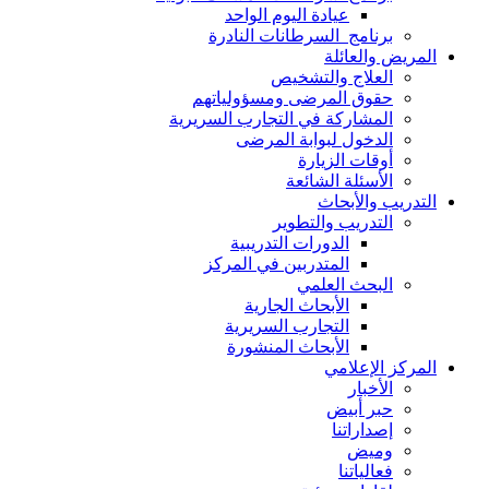
عيادة اليوم الواحد
برنامج السرطانات النادرة
المريض والعائلة
العلاج والتشخيص
حقوق المرضى ومسؤولياتهم
المشاركة في التجارب السريرية
الدخول لبوابة المرضى
أوقات الزيارة
الأسئلة الشائعة
التدريب والأبحاث
التدريب والتطوير
الدورات التدريبية
المتدربين في المركز
البحث العلمي
الأبحاث الجارية
التجارب السريرية
الأبحاث المنشورة
المركز الإعلامي
الأخبار
حبر أبيض
إصداراتنا
وميض
فعالياتنا