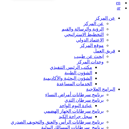
en
ar
عن المركز
عن المركز
الرؤية والرسالة والقيم
التخطيط الإستراتيجي
الاعتماد الدولي
موقع المركز
فريق العمل
ابحث عن طبيب
وحدات المركز
مكتب الرئيس التنفيذي
الشؤون الطبية
الشؤون البحثية والأكاديمية
الخدمات المساعدة
البرامج العلاجية
برنامج سرطانات أمراض النساء
برنامج سرطان الثدي
عيادة اليوم الواحد
برنامج سرطانات الجهاز الهضمي
سجل جراحة الكبد
برنامج سرطانات الرأس والعنق والتجويف الصدري
برنامج سرطانات المسالك البولية