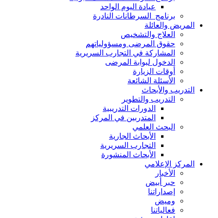
عيادة اليوم الواحد
برنامج السرطانات النادرة
المريض والعائلة
العلاج والتشخيص
حقوق المرضى ومسؤولياتهم
المشاركة في التجارب السريرية
الدخول لبوابة المرضى
أوقات الزيارة
الأسئلة الشائعة
التدريب والأبحاث
التدريب والتطوير
الدورات التدريبية
المتدربين في المركز
البحث العلمي
الأبحاث الجارية
التجارب السريرية
الأبحاث المنشورة
المركز الإعلامي
الأخبار
حبر أبيض
إصداراتنا
وميض
فعالياتنا