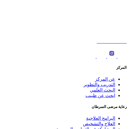
شارع السلطان قابوس،الخوض، سلطنة عمان. ‎
ص.ب : 566، الرمز البريدي: 123 ‎
0096822774000
المركز
عن المركز
التدريب والتطوير
البحث العلمي
ابحث عن طبيب
رعاية مرضى السرطان
البرامج العلاجية
العلاج والتشخيص