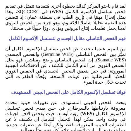
لقد قام باحثو المركز كذلك بخطوة أخرى مُتقدمة تتمثل في تقديم
فحص تسلسل الإكسوم الكامل (WES) في SQCCCRC، وهذا
يمثل إنجازًا مهمًا في تاريخ الطب في سلطنة عمان؛ إذ تتضمن
هذه التقنية تحليلًا شاملًا للإكسوم، وهو جزء من الحمض النووي
لدينا يحمل تعليمات إنتاج البروتين ويؤدي دورًا حيويًّا في صحتنا.
فهم الفحص التناسلي مقابل الجسدي لتسلسل الإكسوم الكامل
من المهم عندما نتحدث عن فحص تسلسل الإكسوم الكامل أن
نميّز بين الفحص التناسلي (Germline WES) والفحص الجسدي
(Somatic WES). إن الفحص التناسلي واضح ومباشر، فهو يحلل
الحمض النووي من الدم الكامل للكشف عن الاختلافات الجينية
الموروثة؛ في حين يتعمق الفحص الجسدي في الحمض النووي
للخلايا السرطانية من عينات الأنسجة، ويُحدِّد الطفرات التي
تحدث خلال حياة المرء.
فوائد تسلسل الإكسوم الكامل على الفحص الجيني المستهدف
يبحث الفحص الجيني المستهدف عن تغييرات جينية محددة
معروفة بارتباطها بالسرطان، في حين يقدم فحص تسلسل
الإكسوم الكامل (
WES
) رؤية أوسع، حيث يفحص آلاف الجينات
في وقت واحد. يمكن لهذا التحليل الشامل أن يكشف لا عن
الطفرات الجينية المعروفة فقط ولكن أيضًا عن طفرات جديدة،
مما قد يؤدي إلى إستراتيجيات علاج أكثر تخصيصًا وفعالية.