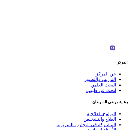
شارع السلطان قابوس،الخوض، سلطنة عمان. ‎
ص.ب : 566، الرمز البريدي: 123 ‎
0096822774000
المركز
عن المركز
التدريب والتطوير
البحث العلمي
ابحث عن طبيب
رعاية مرضى السرطان
البرامج العلاجية
العلاج والتشخيص
المشاركة في التجارب السريرية