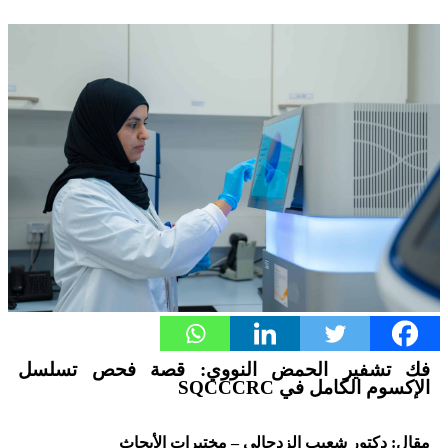
فك تشفير الحمض النووي: قصة فحص تسلسل
الإكسوم الكامل في SQCCCRC
مقال: دكتور شعيب الزدجالي – مختبرات الأبحاث