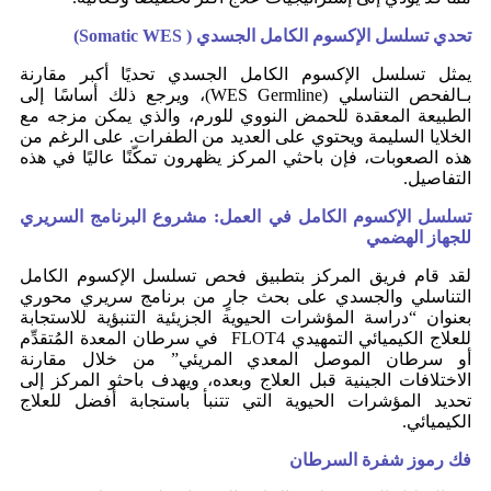
تحدي تسلسل الإكسوم الكامل الجسدي (
Somatic WES
)
يمثل تسلسل الإكسوم الكامل الجسدي تحديًا أكبر مقارنة
بـالفحص التناسلي (WES Germline)، ويرجع ذلك أساسًا إلى
الطبيعة المعقدة للحمض النووي للورم، والذي يمكن مزجه مع
الخلايا السليمة ويحتوي على العديد من الطفرات. على الرغم من
هذه الصعوبات، فإن باحثي المركز يظهرون تمكّنًا عاليًا في هذه
التفاصيل.
تسلسل الإكسوم الكامل في العمل: مشروع البرنامج السريري
للجهاز الهضمي
لقد قام فريق المركز بتطبيق فحص تسلسل الإكسوم الكامل
التناسلي والجسدي على بحث جارٍ من برنامج سريري محوري
بعنوان “دراسة المؤشرات الحيوية الجزيئية التنبؤية للاستجابة
للعلاج الكيميائي التمهيدي FLOT4 في سرطان المعدة المُتقدِّم
أو سرطان الموصل المعدي المريئي” من خلال مقارنة
الاختلافات الجينية قبل العلاج وبعده، ويهدف باحثو المركز إلى
تحديد المؤشرات الحيوية التي تتنبأ باستجابة أفضل للعلاج
الكيميائي.
فك رموز شفرة السرطان