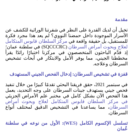
مقدمة
تخيل أن لديك القدرة على النظر في شفرتنا الوراثية للكشف عن
الأسرار الموجودة داخل حمضنا النووي؟ لم يعد هذا مجرد فكرة
للمستقبل، بل حقيقة واقعة في
مركز السلطان قابوس المتكامل
لعلاج وبحوث أمراض السرطان
(SQCCCRC) في سلطنة عمان؛
إذ قدَّم الباحثون المتخصصون في مركزنا اختبارًا رائدًا يقرأ
مخططنا الجيني، مما يوفر الأمل والابتكار في أبحاث تشخيص
السرطان وعلاجه.
قفزة في تشخيص السرطان: إدخال الفحص الجيني المستهدف
في سبتمبر 2021، حقق فريقنا البحثي تقدمًا كبيرًا من خلال تنفيذ
فحص جيني يستهدف جينات السرطان على وجه التحديد، يعمل
هذا الفحص الآن بشكل كامل في مختبر علم الأمراض الجزيئي
في مركز السلطان قابوس المتكامل لعلاج وبحوث أمراض
السرطان
، مما يساعدنا في التشخيص الدقيق لمختلف أنواع
السرطان.
تسلسل الإكسوم الكامل (
WES
): الأول من نوعه في سلطنة
عُمان