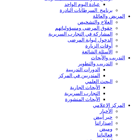
عيادة اليوم الواحد
برنامج السرطانات النادرة
المريض والعائلة
العلاج والتشخيص
حقوق المرضى ومسؤولياتهم
المشاركة في التجارب السريرية
الدخول لبوابة المرضى
أوقات الزيارة
الأسئلة الشائعة
التدريب والأبحاث
التدريب والتطوير
الدورات التدريبية
المتدربين في المركز
البحث العلمي
الأبحاث الجارية
التجارب السريرية
الأبحاث المنشورة
المركز الإعلامي
الأخبار
حبر أبيض
إصداراتنا
وميض
فعالياتنا