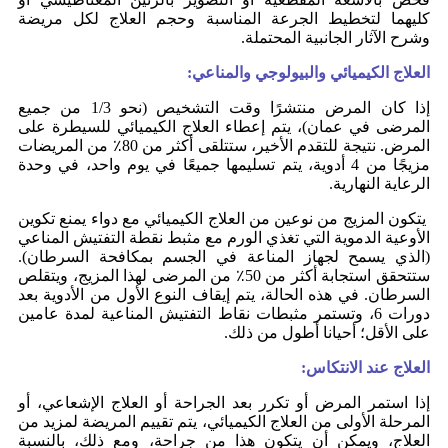
كليهما لتخطيط الجرعة المناسبة وحجم العلاج لكل مريضة
وشرح الآثار الجانبية المحتملة.
العلاج الكيميائي والبيولوجي والمناعي:
إذا كان المرض منتشرًا وقت التشخيص (نحو 1/3 من جميع
المرضى في عمان)، يتم إعطاء العلاج الكيميائي للسيطرة على
المرض. نتيجة للتقدم الأخير، ستتلقى أكثر من 80٪ من المريضات
مزيجًا من 4 أدوية، يتم تسليمها جميعًا في يوم واحد، في وحدة
الرعاية النهارية.
يتكون المزيج من نوعين من العلاج الكيميائي مع دواء يمنع تكوين
الأوعية الدموية التي تغذي الورم مع مثبط نقطة التفتيش المناعي
(الذي يسمح لجهاز المناعة في الجسم بمكافحة السرطان).
ستتحقق استجابة أكثر من 50٪ من المرضى لهذا المزيج، ويتقلص
السرطان. في هذه الحالة، يتم إيقاف النوع الأول من الأدوية بعد
دورات 6، وتستمر مثبطات نقاط التفتيش المناعية لمدة عامين
على الأقل؛ أحيانا أطول من ذلك.
العلاج عند الانتكاس:
إذا استمر المرض أو تكرر بعد الجراحة أو العلاج الإشعاعي، أو
المرحلة الأولى من العلاج الكيميائي، يتم تقييم المريضة لمزيد من
العلاج، ويمكن أن يتكون هذا من جراحة، ومع ذلك، بالنسبة