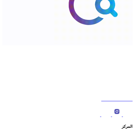
شارع السلطان قابوس،الخوض، سلطنة عمان. ‎
ص.ب : 566، الرمز البريدي: 123 ‎
0096822774000
المركز