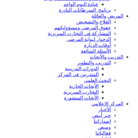
عيادة اليوم الواحد
برنامج السرطانات النادرة
المريض والعائلة
العلاج والتشخيص
حقوق المرضى ومسؤولياتهم
المشاركة في التجارب السريرية
الدخول لبوابة المرضى
أوقات الزيارة
الأسئلة الشائعة
التدريب والأبحاث
التدريب والتطوير
الدورات التدريبية
المتدربين في المركز
البحث العلمي
الأبحاث الجارية
التجارب السريرية
الأبحاث المنشورة
المركز الإعلامي
الأخبار
حبر أبيض
إصداراتنا
وميض
فعالياتنا