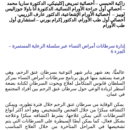
زاكية الحبسي – أخصائية تمريض إكلينيكي، الدكتورة ساريا محمد
– أخصائي أول جراحة الأورام النسائية، الدكتورة آنا باولا جوزاليس
لوبيز – أخصائية الأورام الإشعاعية، الدكتور عارف الزريبي-
أخصائي أول طب الأورام، الدكتور إكرام بورني – استشاري أول
طب الأورام
إدارة سرطانات أمراض النساء عبر سلسلة الرعاية المستمرة –
الجزء 6
عالميًّا، يعد شهر يناير شهر التوعية بسرطان عنق الرحم، وهي
فرصة يستفيد منها فريق برنامج سرطانات أمراض النساء بمركز
السلطان قابوس المتكامل لعلاج وبحوث السرطان لكتابة بضعة
أسطر لزيادة الوعي حول سرطان عنق الرحم بين أفراد المجتمع
في عمان.
يمكن الوقاية من سرطان عنق الرحم خلال فترة تطوره، ويمكن
اكتشافه مبكرًا من خلال الفحص والتشخيص. وهو أحد أكثر أنواع
السرطانات التي يمكن علاجها، بشرط اكتشافه مبكرًا وعلاجه
بشكل فعال، كما يمكن أيضًا السيطرة على السرطانات التي يتم
تشخيصها في المراحل المتأخرة من خلال العلاج المناسب