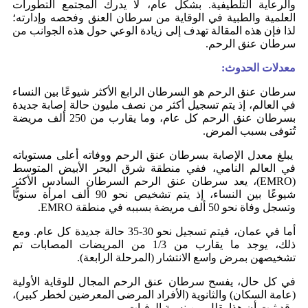
والرعاية التلطيفية. بشكل عام، لا يدرك المجتمع التطورات
العلمية والطبية في الوقاية من سرطان العنق وفحصه وإدارته؛
لذا فإن هذه المقالة تهدف إلى زيادة الوعي حول هذه الجوانب من
سرطان عنق الرحم.
معدلات الحدوث:
سرطان عنق الرحم هو السرطان الرابع الأكثر شيوعًا بين النساء
في العالم، إذ يتم تسجيل أكثر من نصف مليون حالة إصابة جديدة
بسرطان عنق الرحم كل عام، وما يقارب من 250 ألف مريضة
تُتوفى بسبب المرض.
يبلغ معدل الإصابة بسرطان عنق الرحم ووفاته أعلى مستوياته
في العالم النامي، ففي منطقة شرق البحر الأبيض المتوسط
(EMRO)، يعد سرطان عنق الرحم السرطان السادس الأكثر
شيوعًا بين النساء، إذ يتم تشخيص نحو 90 ألف امرأة سنويًّا
وتسجل وفاة نحو 50 ألف مريضة بسببه في منطقة EMRO.
أما في عمان، فيتم تسجيل نحو 30-35 حالة جديدة كل عام. ومع
ذلك، يوجد ما يقارب من 1/3 من المريضات المصابات تم
تشخيصهن بمرض واسع الانتشار (المرحلة الرابعة).
في كل حال، يفسح سرطان عنق الرحم المجال للوقاية الأولية
(عامة السكان) والثانوية (الأفراد المرضى المعرضين لخطر كبير)،
وقد ثبت أن هذا يقلل من نسبة الوفيات.