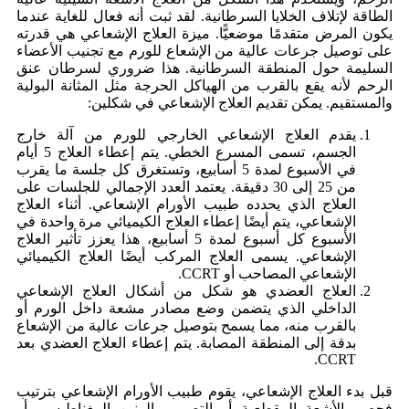
الطاقة لإتلاف الخلايا السرطانية. لقد ثبت أنه فعال للغاية عندما
يكون المرض متقدمًا موضعيًّا. ميزة العلاج الإشعاعي هي قدرته
على توصيل جرعات عالية من الإشعاع للورم مع تجنيب الأعضاء
السليمة حول المنطقة السرطانية. هذا ضروري لسرطان عنق
الرحم لأنه يقع بالقرب من الهياكل الحرجة مثل المثانة البولية
والمستقيم. يمكن تقديم العلاج الإشعاعي في شكلين:
يقدم العلاج الإشعاعي الخارجي للورم من آلة خارج
الجسم، تسمى المسرع الخطي. يتم إعطاء العلاج 5 أيام
في الأسبوع لمدة 5 أسابيع، وتستغرق كل جلسة ما يقرب
من 25 إلى 30 دقيقة. يعتمد العدد الإجمالي للجلسات على
العلاج الذي يحدده طبيب الأورام الإشعاعي. أثناء العلاج
الإشعاعي، يتم أيضًا إعطاء العلاج الكيميائي مرة واحدة في
الأسبوع كل أسبوع لمدة 5 أسابيع، هذا يعزز تأثير العلاج
الإشعاعي. يسمى العلاج المركب أيضًا العلاج الكيميائي
الإشعاعي المصاحب أو CCRT.
العلاج العضدي هو شكل من أشكال العلاج الإشعاعي
الداخلي الذي يتضمن وضع مصادر مشعة داخل الورم أو
بالقرب منه، مما يسمح بتوصيل جرعات عالية من الإشعاع
بدقة إلى المنطقة المصابة. يتم إعطاء العلاج العضدي بعد
CCRT.
قبل بدء العلاج الإشعاعي، يقوم طبيب الأورام الإشعاعي بترتيب
فحص بالأشعة المقطعية أو التصوير بالرنين المغناطيسي أو