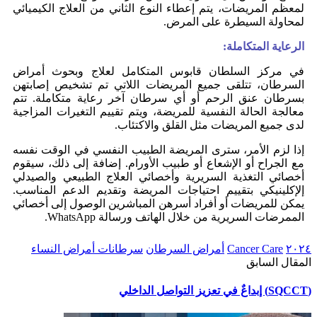
لمعظم المريضات، يتم إعطاء النوع الثاني من العلاج الكيميائي
لمحاولة السيطرة على المرض.
الرعاية المتكاملة:
في مركز السلطان قابوس المتكامل لعلاج وبحوث أمراض
السرطان، تتلقى جميع المريضات اللاتي تم تشخيص إصابتهن
بسرطان عنق الرحم أو أي سرطان آخر رعاية متكاملة. تتم
معالجة الحالة النفسية للمريضة، ويتم تقييم التغيرات المزاجية
لدى جميع المريضات مثل القلق والاكتئاب.
إذا لزم الأمر، سترى المريضة الطبيب النفسي في الوقت نفسه
مع الجراح أو الإشعاع أو طبيب الأورام. إضافة إلى ذلك، سيقوم
أخصائي التغذية السريرية وأخصائي العلاج الطبيعي والصيدلي
إلإكلينيكي بتقييم احتياجات المريضة وتقديم الدعم المناسب.
يمكن للمريضات أو أفراد أسرهن المباشرين الوصول إلى أخصائي
الممرضات السريرية من خلال الهاتف ورسالة WhatsApp.
٢٠٢٤
Cancer Care
أمراض السرطان
سرطانات أمراض النساء
المقال السابق
(SQCCT) إبداعٌ في تعزيز التواصل الداخلي