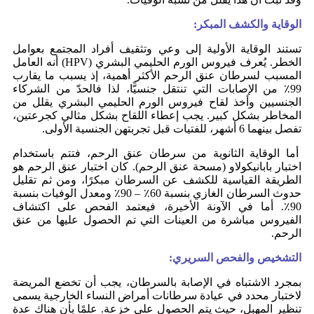
الوقاية والكشف المبكر:
تستند الوقاية الأولية إلى وعي وتثقيف أفراد المجتمع بعوامل
الخطر. يُعرف فيروس الورم الحليمي البشري (HPV) أنه العامل
المسبب لسرطان عنق الرحم الأكثر أهمية، إذ يسبب ما يقارب
99٪ من الإصابات التي تنتقل جنسيًّا، لذا فالحدّ من الشركاء
الجنسيين وأخذ لقاح فيروس الورم الحليمي البشري يقلل من
المخاطر بشكل كبير. يجب إعطاء اللقاح بشكل مثالي كجرعتين،
تفصل بينهما 6 أشهر، للفتيات قبل تجربتهن الجنسية الأولى.
أما الوقاية الثانوية من سرطان عنق الرحم، فتتم باستخدام
اختبار بابانيكولاو (مسحة عنق الرحم). كان اختبار عنق الرحم هو
الطريقة القياسية للكشف عن السرطان مبكرًا، ومن ثم تقليل
حدوث السرطان الغازي بنسبة 60٪ – 90٪ ومعدل الوفيات بنسبة
90٪. أما في الآونة الأخيرة، فيعتمد الفحص على اكتشاف
الفيروس مباشرة من العينات التي تم الحصول عليها من عنق
الرحم.
التشخيص والفحص السريري:
بمجرد الاشتباه في الإصابة بالسرطان، يجب أن تخضع المريضة
لاختبار محدد في عيادة سرطانات أمراض النساء الخارجية يسمى
تنظير المهبل، حيث يتم الحصول على خزعة. علمًا بأن هناك عدة