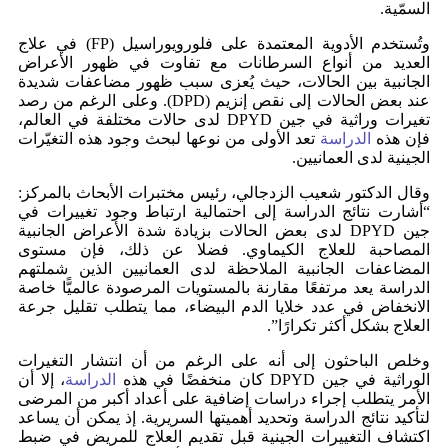
السمّية.
وتُستخدم الأدوية المعتمدة على فلورويوراسيل (FP) في علاج
العديد من أنواع السرطانات مع تفاوت في ظهور الأعراض
الجانبية بين الحالات، حيث يُعزى سبب ظهور مضاعفات شديدة
عند بعض الحالات إلى نقص إنزيم (DPD). وعلى الرغم من رصد
تغيرات وراثية في جين DPYD لدى حالات مختلفة في العالم،
فإن هذه
الدراسة
تعد الأولى من نوعها لبحث وجود هذه التغيّرات
الجينية لدى العمانيين.
وقال الدكتور شعيب الزدجالي، رئيس مختبرات الأبحاث بالمركز:
“أشارت نتائج الدراسة إلى احتمالية ارتباط وجود تغييرات في
جين DPYD لدى بعض الحالات بزيادة شدة الأعراض الجانبية
المصاحبة للعلاج الكيماوي. فضلا عن ذلك، فإن مستوى
المضاعفات الجانبية الملاحظة لدى العمانيين الذين شملتهم
الدراسة يعد مرتفعًا مقارنة بالمستويات المرصودة عالميًّا خاصة
الانخفاض في عدد خلايا الدم البيضاء، مما يتطلب تقليل جرعة
العلاج بشكل أكثر تكرارًا”.
وخلص الباحثون إلى أنه على الرغم من أن انتشار التغيرات
الوراثية في جين DPYD كان منخفضًا في هذه
الدراسة
، إلا أن
الأمر يتطلب إجراء دراسات إضافية على أعداد أكبر من المرضى
لتأكيد نتائج الدراسة وتحديد أهميتها السريرية. إذ يمكن أن يساعد
اكتشاف التغييرات الجينية قبل تقديم العلاج للمريض في ضبط