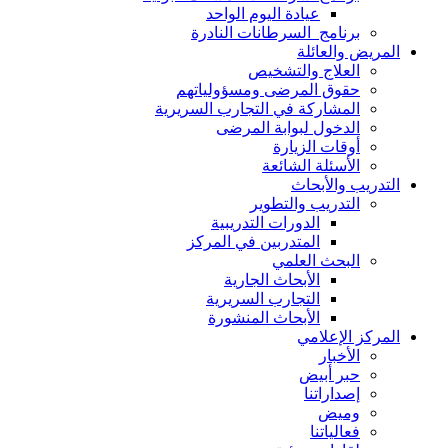
عيادة اليوم الواحد
برنامج السرطانات النادرة
المريض والعائلة
العلاج والتشخيص
حقوق المرضى ومسؤولياتهم
المشاركة في التجارب السريرية
الدخول لبوابة المرضى
أوقات الزيارة
الأسئلة الشائعة
التدريب والأبحاث
التدريب والتطوير
الدورات التدريبية
المتدربين في المركز
البحث العلمي
الأبحاث الجارية
التجارب السريرية
الأبحاث المنشورة
المركز الإعلامي
الأخبار
حبر أبيض
إصداراتنا
وميض
فعالياتنا