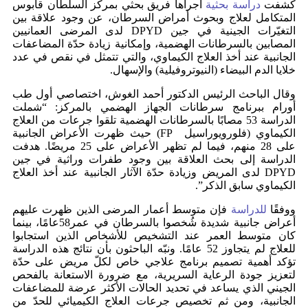
كشفت
دراسة بحثية
أجراها فريق بحثي بمركز السلطان قابوس
المتكامل لعلاج وبحوث أمراض السرطان، عن وجود علاقة بين
التغيّرات الجينية في جين DPYD لدى المرضى العمانيين
المصابين بالسرطانات الهضمية، وإمكانية زيادة حدّة المضاعفات
الجانبية عند أخذ العلاج الكيماوي، والتي تتمثل في نقص في عدد
خلايا الدم البيضاء (النيوتروفيلية) والإسهال.
وقال الباحث الرئيس الدكتور أحمد الغوش، اختصاصي أول طب
أورام ببرنامج سرطانات الجهاز الهضمي بالمركز: “شملت
الدراسة 53 مصابًا بالسرطانات الهضمية تلقوا جرعات من العلاج
الكيماوي (فلورويوراسيل FP) حيث ظهرت الأعراض الجانبية
على 28 منهم، فيما لم تظهر الأعراض على 25 مريضًا. هدفت
الدراسة إلى بحث العلاقة بين وجود طفرات وراثية في جين
DPYD لدى المريض وزيادة حدّة الآثار الجانبية عند أخذ العلاج
الكيماوي سابق الذكر”.
ووفقًا
للدراسة
فإن متوسط أعمار المرضى الذين ظهرت عليهم
أعراض جانبية شديدة شُخصوا بالسرطان في عمر58عامًا، بينما
كان متوسط العمر عند التشخيص للأشخاص الذين استجابوا
للعلاج لم يتجاوز 52 عامًا. ونبّه الباحثون بأن نتائج هذه الدراسة
تؤكد أهمية تصميم برنامج علاجي خاص لكلّ مريض على حدّة
لتعزيز جودة الرعاية السريرية، مع ضرورة الاستعانة بالفحص
الجيني الذي يساعد في تحديد الحالات الأكثر عرضة للمضاعفات
الجانبية، ومن ثم تخصيص جرعات العلاج الكيميائي للحدّ من