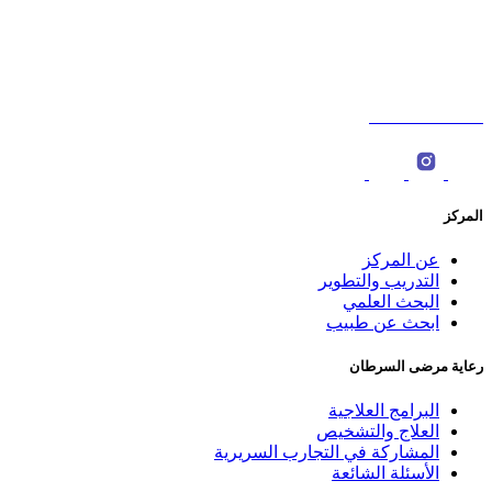
شارع السلطان قابوس،الخوض، سلطنة عمان. ‎
ص.ب : 566، الرمز البريدي: 123 ‎
0096822774000
المركز
عن المركز
التدريب والتطوير
البحث العلمي
ابحث عن طبيب
رعاية مرضى السرطان
البرامج العلاجية
العلاج والتشخيص
المشاركة في التجارب السريرية
الأسئلة الشائعة