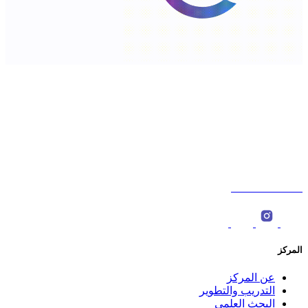
شارع السلطان قابوس،الخوض، سلطنة عمان. ‎
ص.ب : 566، الرمز البريدي: 123 ‎
0096822774000
المركز
عن المركز
التدريب والتطوير
البحث العلمي