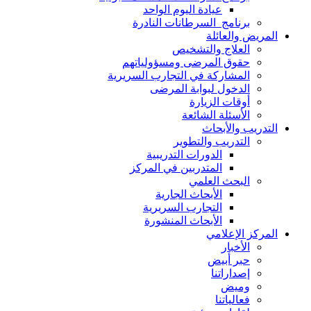
عيادة اليوم الواحد
برنامج السرطانات النادرة
المريض والعائلة
العلاج والتشخيص
حقوق المرضى ومسؤولياتهم
المشاركة في التجارب السريرية
الدخول لبوابة المرضى
أوقات الزيارة
الأسئلة الشائعة
التدريب والأبحاث
التدريب والتطوير
الدورات التدريبية
المتدربين في المركز
البحث العلمي
الأبحاث الجارية
التجارب السريرية
الأبحاث المنشورة
المركز الإعلامي
الأخبار
حبر أبيض
إصداراتنا
وميض
فعالياتنا