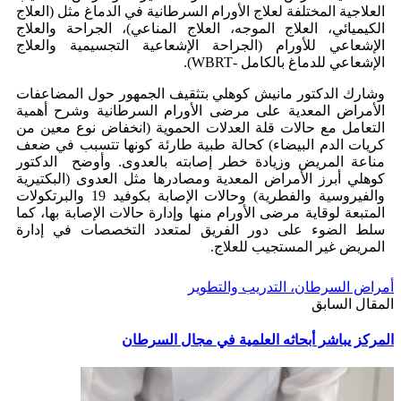
العلاجية المختلفة لعلاج الأورام السرطانية في الدماغ مثل (العلاج
الكيميائي، العلاج الموجه، العلاج المناعي)، الجراحة والعلاج
الإشعاعي للأورام (الجراحة الإشعاعية التجسيمية والعلاج
الإشعاعي للدماغ بالكامل -WBRT).
وشارك الدكتور مانيش كوهلي بتثقيف الجمهور حول المضاعفات
الأمراض المعدية على مرضى الأورام السرطانية وشرح أهمية
التعامل مع حالات قلة العدلات الحموية (انخفاض نوع معين من
كريات الدم البيضاء) كحالة طبية طارئة كونها تتسبب في ضعف
مناعة المريض وزيادة خطر إصابته بالعدوى. وأوضح الدكتور
كوهلي أبرز الأمراض المعدية ومصادرها مثل العدوى (البكتيرية
والفيروسية والفطرية) وحالات الإصابة بكوفيد 19 والبرتكولات
المتبعة لوقاية مرضى الأورام منها وإدارة حالات الإصابة بها، كما
سلط الضوء على دور الفريق لمتعدد التخصصات في إدارة
المريض غير المستجيب للعلاج.
أمراض السرطان، التدريب والتطوير
المقال السابق
المركز يباشر أبحاثه العلمية في مجال السرطان