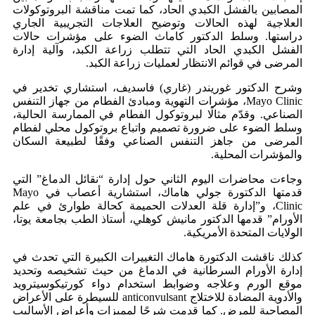
المصابين بالفشل الكبدي الحاد، كما تمت مناقشة البروتوكولات
العلاجية لهذه الحالات وتوضيح العلاجات التجريبية الجاري
دراستها. وسلط الدكتور كاماث الضوء على مؤشرات حالات
الفشل الكبدي الحاد التي تتطلب زراعة الكبد، وآلية إدارة
المرضى في قوائم الانتظار لعمليات زراعة الكبد.
وشرح الدكتور غوريندر (غاري) فاسديف، استشاري تخدير في
Mayo Clinic، مؤشرات التهوية ومبادئ الفطام من جهاز التنفس
الصناعي. وقدّم مثالًا لبروتوكول الفطام في الممارسة الحالية،
وسلط الضوء على ضرورة تصميم واتباع بروتوكول محلي لفطام
المرضى من جاهز التنفس الصناعي وفقًا لطبيعة السكان
والمؤشرات المحلية.
وجاءت محاضرات اليوم الثاني حول إدارة “نقائل الدماغ” التي
قدمتها الدكتورة جولي هاماك، استشارية أعصاب في Mayo
Clinic، و”إدارة قلة العدلات الحميمة كحالة طوارئ في علم
الأورام” قدمها الدكتور مانيش كوهلي، أستاذ الطب بجامعة يوتا،
الولايات المتحدة الأمريكية.
كذلك ناقشت الدكتورة هاماك التغييرات الكبيرة التي تحدث في
إدارة الأورام السرطانية في الدماغ من حيث تشخيصه وتحديد
موقع الورم وعلاجه وضوابط استخدام دواء كورتيكوسيترويد
والأدوية المضادة للاختلاج anticonvulsant للسيطرة على الأعراض
المصاحية للمرض. كما قدمت شرحًا لمميزات وأعراض الأساليب