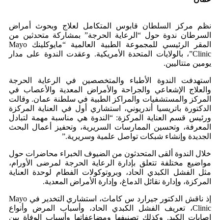
نظم مركز السلطان قابوس المتكامل لعلاج وبحوث أمراض
السرطان ندوة حول “الرعاية الحرجة” بمشاركة متحدثين من
المقر الرئيسي للمجموعة الطبية العالمية “مايوكلينك Mayo
Clinic”، بالولايات المتحدة الأمريكية. وعقدت الندوة على مدار
يومين متتاليين.
استهدفت الندوة الأطباء والمتخصصين في الرعاية الحرجة
والعلاج الإشعاعي والجراحة والأمراض المعدية والأعصاب في
المركز والمستشفيات والمراكز الطبية في سلطنة عمان. وقالت
الدكتورة باتريسيا أندريوني، استشاري أول في العناية المركزة
ورئيس قسم العناية المركزة: “الندوة هي مناسبة مهمة لتبادل
المعرفة، وتحسين الممارسات السريرية، وتحفيز أعمال البحث
الجديدة وإنشاء شبكات تواصل علمية وسريرية.”
خلال الندوة ألقى المتحدثون من الضيوف الخبراء محاضرات حول
مواضيع مختلفة تتعلق بإدارة الرعاية الحرجة لمرضى الأورام،
مثل الفشل الكبدي الحاد، وبروتوكولات الفطام لوحدة العناية
المركزة، وإدارة نقائل الدماغ، وإدارة الأمراض المعدية.
إذ ناقش الدكتور جيرارد س كاماث، استشاري التخدير في Mayo
Clinic، تعريف الفشل الكبدي الحاد، وأسباب المرض وأنواع
إصابات الكبد. وكذلك تصنيفها ومضاعفاتها وأسباب الوفاة بين