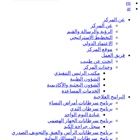
en
ar
عن المركز
عن المركز
الرؤية والرسالة والقيم
التخطيط الإستراتيجي
الاعتماد الدولي
موقع المركز
فريق العمل
ابحث عن طبيب
وحدات المركز
مكتب الرئيس التنفيذي
الشؤون الطبية
الشؤون البحثية والأكاديمية
الخدمات المساعدة
البرامج العلاجية
برنامج سرطانات أمراض النساء
برنامج سرطان الثدي
عيادة اليوم الواحد
برنامج سرطانات الجهاز الهضمي
سجل جراحة الكبد
برنامج سرطانات الرأس والعنق والتجويف الصدري
برنامج سرطانات المسالك البولية