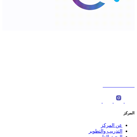
شارع السلطان قابوس،الخوض، سلطنة عمان. ‎
ص.ب : 566، الرمز البريدي: 123 ‎
0096822774000
المركز
عن المركز
التدريب والتطوير
البحث العلمي