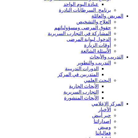
عيادة اليوم الواحد
برنامج السرطانات النادرة
المريض والعائلة
العلاج والتشخيص
حقوق المرضى ومسؤولياتهم
المشاركة في التجارب السريرية
الدخول لبوابة المرضى
أوقات الزيارة
الأسئلة الشائعة
التدريب والأبحاث
التدريب والتطوير
الدورات التدريبية
المتدربين في المركز
البحث العلمي
الأبحاث الجارية
التجارب السريرية
الأبحاث المنشورة
المركز الإعلامي
الأخبار
حبر أبيض
إصداراتنا
وميض
فعالياتنا